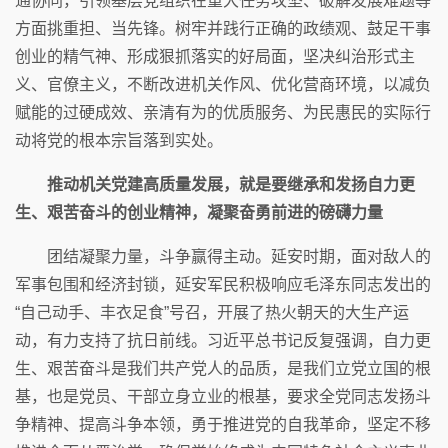
通协同，引领基层党组织在重大任务攻坚、破解发展难题等
方面挑重担、当先锋。树牢并践行正确的政绩观、鼓足干事
创业的精气神、形成狠抓落实的好局面，坚决纠治形式主
义、官僚主义，不断改进机关作风、优化营商环境，以减负
赋能的过硬成效、亲清有为的优质服务、为民惠民的实际行
动将党的根本宗旨落到实处。
推动机关党建高质量发展，就是要继承和发扬自力更
生、艰苦奋斗的创业精神，凝聚奋勇前进的磅礴力量
团结凝聚力量，斗争赢得主动。延安时期，面对敌人的
军事包围和经济封锁，延安军民积极响应毛泽东同志发出的
“自己动手、丰衣足食”号召，开展了热火朝天的大生产运
动，有力支持了抗日前线。习近平总书记反复强调，自力更
生、艰苦奋斗是我们共产党人的品质，是我们立党立国的根
基，也是党员、干部立身立业的根基，要求全党同志发扬斗
争精神、提高斗争本领，勇于推进党的自我革命，坚定不移