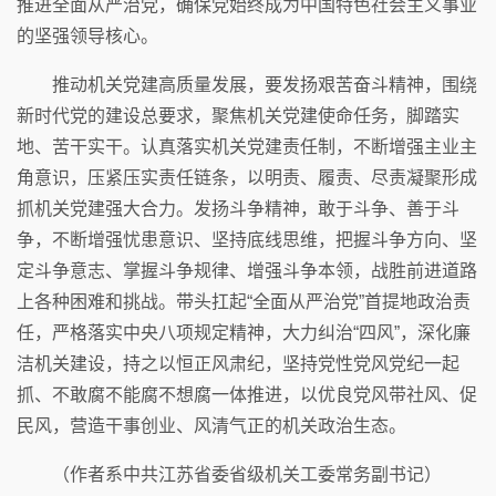
推进全面从严治党，确保党始终成为中国特色社会主义事业
的坚强领导核心。
推动机关党建高质量发展，要发扬艰苦奋斗精神，围绕
新时代党的建设总要求，聚焦机关党建使命任务，脚踏实
地、苦干实干。认真落实机关党建责任制，不断增强主业主
角意识，压紧压实责任链条，以明责、履责、尽责凝聚形成
抓机关党建强大合力。发扬斗争精神，敢于斗争、善于斗
争，不断增强忧患意识、坚持底线思维，把握斗争方向、坚
定斗争意志、掌握斗争规律、增强斗争本领，战胜前进道路
上各种困难和挑战。带头扛起“全面从严治党”首提地政治责
任，严格落实中央八项规定精神，大力纠治“四风”，深化廉
洁机关建设，持之以恒正风肃纪，坚持党性党风党纪一起
抓、不敢腐不能腐不想腐一体推进，以优良党风带社风、促
民风，营造干事创业、风清气正的机关政治生态。
（作者系中共江苏省委省级机关工委常务副书记）