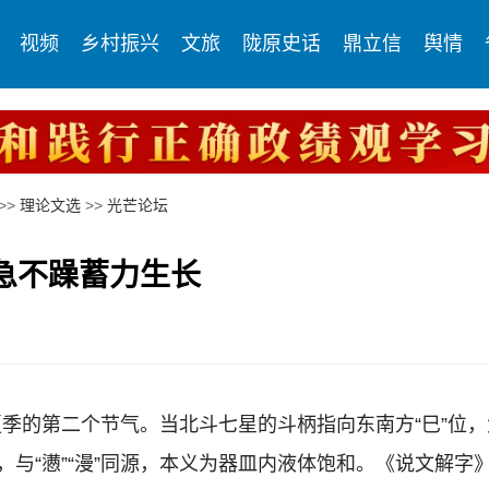
视频
乡村振兴
文旅
陇原史话
鼎立信
舆情
>>
理论文选
>>
光芒论坛
急不躁蓄力生长
第二个节气。当北斗七星的斗柄指向东南方“巳”位，太
部，与“懑”“漫”同源，本义为器皿内液体饱和。《说文解字》