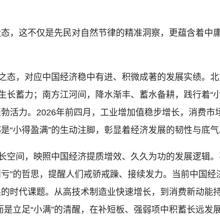
的状态，这不仅是先民对自然节律的精准洞察，更蕴含着中
之态，对应中国经济稳中有进、积微成著的发展实绩。北
的生长蓄力；南方江河间，降水渐丰、蓄水备耕，践行着“
勃活力。2026年前四月，工业增加值稳步增长，消费市
是“小得盈满”的生动注脚，彰显着经济发展的韧性与底气
长空间，映照中国经济提质增效、久久为功的发展逻辑。
盈则亏”的哲思，提醒人们戒骄戒躁、接续发力。当前中国
换的时代课题。从高技术制造业快速增长，到消费新动能
，而是立足“小满”的清醒，在补短板、强弱项中积蓄长远发