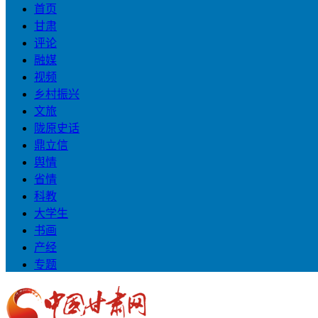
首页
甘肃
评论
融媒
视频
乡村振兴
文旅
陇原史话
鼎立信
舆情
省情
科教
大学生
书画
产经
专题