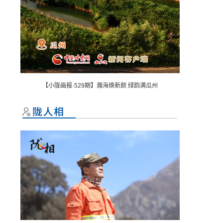
【小陇画报·529期】瀚海焕新颜 绿韵满瓜州