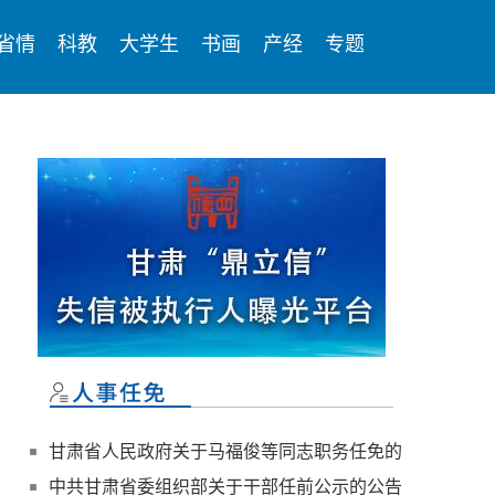
省情
科教
大学生
书画
产经
专题
甘肃省人民政府关于马福俊等同志职务任免的
通知
中共甘肃省委组织部关于干部任前公示的公告